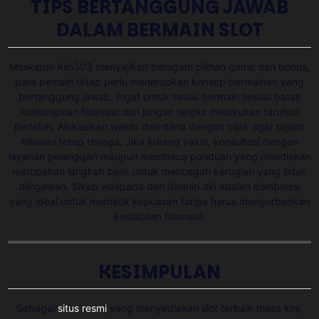
TIPS BERTANGGUNG JAWAB
DALAM BERMAIN SLOT
Meskipun Kilo303 menyajikan beragam pilihan game dan bonus,
para pemain tetap perlu menerapkan konsep permainan yang
bertanggung jawab. Ingat untuk selalu bermain sesuai batas
kemampuan finansial dan jangan tergiur melakukan taruhan
berlebih. Alokasikan waktu dan dana dengan bijak agar tujuan
hiburan tetap terjaga. Jika kurang yakin, konsultasi dengan
layanan pelanggan maupun membaca panduan yang disediakan
merupakan langkah bijak untuk mencegah kerugian yang tidak
diinginkan. Sikap waspada dan disiplin diri adalah kombinasi
yang ideal untuk memetik kepuasan tanpa harus mengorbankan
kestabilan finansial.
KESIMPULAN
Sebagai
situs resmi
yang menyediakan slot terbaik masa kini,