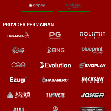
PROVIDER PERMAINAN