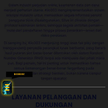
Dalam industri perjudian online, keamanan data dan dana
menjadi perhatian utama. Kilo303 mengimplementasikan sistem
enkripsi mutakhir untuk memastikan segala informasi sensitif
pengguna tidak disalahgunakan. Situs ini dikelola dengan
protokol keamanan terkini, sehingga segala aktivitas pemain—
mulai dari pendaftaran hingga proses penarikan—aman dari
risiko peretasan.
Di samping itu, Kilo303 menjunjung tinggi asas fair play dengan
menggandeng penyedia perangkat lunak berlisensi, yang berarti
hasil putaran slot benar-benar ditentukan oleh sistem Random
Number Generator (RNG) tanpa ada manipulasi dari pihak mana
pun. Bagi pemain, hal ini penting untuk memastikan bahwa
semua kemenangan benar-benar tergantung pada
keberuntungan dan strategi bermain, bukan karena campur
BONUS!
tangan operator.
LAYANAN PELANGGAN DAN
DUKUNGAN