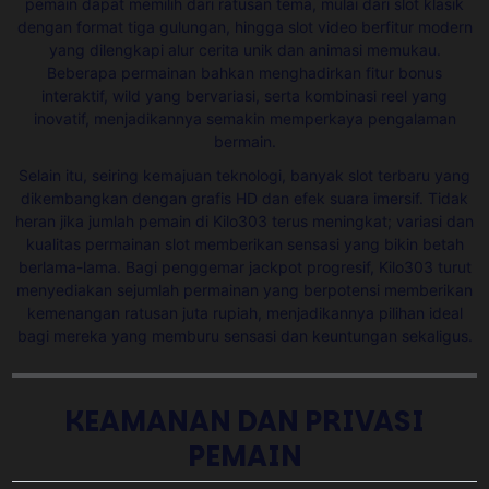
pemain dapat memilih dari ratusan tema, mulai dari slot klasik
dengan format tiga gulungan, hingga slot video berfitur modern
yang dilengkapi alur cerita unik dan animasi memukau.
Beberapa permainan bahkan menghadirkan fitur bonus
interaktif, wild yang bervariasi, serta kombinasi reel yang
inovatif, menjadikannya semakin memperkaya pengalaman
bermain.
Selain itu, seiring kemajuan teknologi, banyak slot terbaru yang
dikembangkan dengan grafis HD dan efek suara imersif. Tidak
heran jika jumlah pemain di Kilo303 terus meningkat; variasi dan
kualitas permainan slot memberikan sensasi yang bikin betah
berlama-lama. Bagi penggemar jackpot progresif, Kilo303 turut
menyediakan sejumlah permainan yang berpotensi memberikan
kemenangan ratusan juta rupiah, menjadikannya pilihan ideal
bagi mereka yang memburu sensasi dan keuntungan sekaligus.
KEAMANAN DAN PRIVASI
PEMAIN