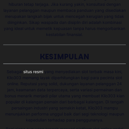
hiburan tetap terjaga. Jika kurang yakin, konsultasi dengan
layanan pelanggan maupun membaca panduan yang disediakan
merupakan langkah bijak untuk mencegah kerugian yang tidak
diinginkan. Sikap waspada dan disiplin diri adalah kombinasi
yang ideal untuk memetik kepuasan tanpa harus mengorbankan
kestabilan finansial.
KESIMPULAN
Sebagai
situs resmi
yang menyediakan slot terbaik masa kini,
Kilo303 memang layak diperhitungkan bagi para pecinta slot
online. Reputasi yang solid, dukungan layanan pelanggan 24
jam, keamanan data terpercaya, serta variasi permainan dan
bonus menarik menjadi pilar utama yang membuat Kilo303 kian
populer di kalangan pemain dari berbagai kalangan. Di tengah
persaingan industri yang semakin ketat, Kilo303 mampu
menunjukkan performa unggul baik dari segi teknologi maupun
kepedulian terhadap para penggunanya.
Bagi siapa pun yang tengah mencari platform slot online andal