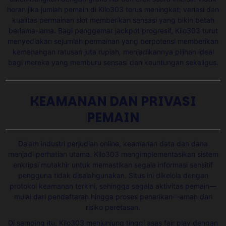
heran jika jumlah pemain di Kilo303 terus meningkat; variasi dan
kualitas permainan slot memberikan sensasi yang bikin betah
berlama-lama. Bagi penggemar jackpot progresif, Kilo303 turut
menyediakan sejumlah permainan yang berpotensi memberikan
kemenangan ratusan juta rupiah, menjadikannya pilihan ideal
bagi mereka yang memburu sensasi dan keuntungan sekaligus.
KEAMANAN DAN PRIVASI
PEMAIN
Dalam industri perjudian online, keamanan data dan dana
menjadi perhatian utama. Kilo303 mengimplementasikan sistem
enkripsi mutakhir untuk memastikan segala informasi sensitif
pengguna tidak disalahgunakan. Situs ini dikelola dengan
protokol keamanan terkini, sehingga segala aktivitas pemain—
mulai dari pendaftaran hingga proses penarikan—aman dari
risiko peretasan.
Di samping itu, Kilo303 menjunjung tinggi asas fair play dengan