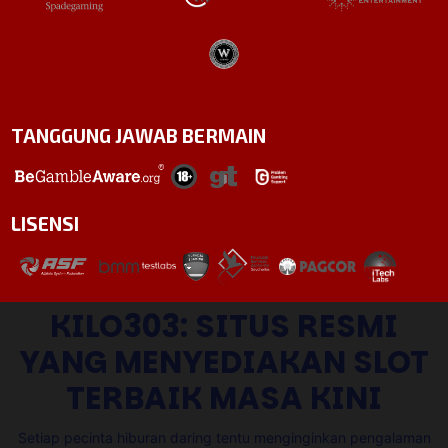
TANGGUNG JAWAB BERMAIN
LISENSI
KILO303: SITUS RESMI
YANG MENYEDIAKAN SLOT
TERBAIK MASA KINI
Setiap pecinta hiburan daring tentu menginginkan pengalaman