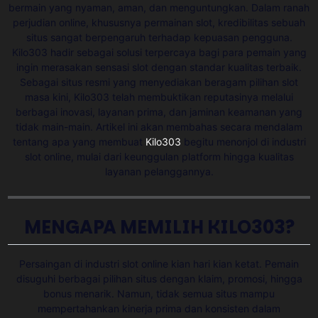
bermain yang nyaman, aman, dan menguntungkan. Dalam ranah
perjudian online, khususnya permainan slot, kredibilitas sebuah
situs sangat berpengaruh terhadap kepuasan pengguna.
Kilo303 hadir sebagai solusi terpercaya bagi para pemain yang
ingin merasakan sensasi slot dengan standar kualitas terbaik.
Sebagai situs resmi yang menyediakan beragam pilihan slot
masa kini, Kilo303 telah membuktikan reputasinya melalui
berbagai inovasi, layanan prima, dan jaminan keamanan yang
tidak main-main. Artikel ini akan membahas secara mendalam
tentang apa yang membuat
Kilo303
begitu menonjol di industri
slot online, mulai dari keunggulan platform hingga kualitas
layanan pelanggannya.
MENGAPA MEMILIH KILO303?
Persaingan di industri slot online kian hari kian ketat. Pemain
disuguhi berbagai pilihan situs dengan klaim, promosi, hingga
bonus menarik. Namun, tidak semua situs mampu
mempertahankan kinerja prima dan konsisten dalam