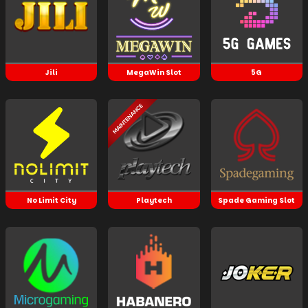
Jili
MegaWin Slot
5G
No Limit City
Playtech
Spade Gaming Slot