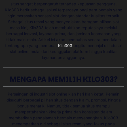
situs sangat berpengaruh terhadap kepuasan pengguna.
Kilo303 hadir sebagai solusi terpercaya bagi para pemain yang
ingin merasakan sensasi slot dengan standar kualitas terbaik.
Sebagai situs resmi yang menyediakan beragam pilihan slot
masa kini, Kilo303 telah membuktikan reputasinya melalui
berbagai inovasi, layanan prima, dan jaminan keamanan yang
tidak main-main. Artikel ini akan membahas secara mendalam
tentang apa yang membuat
Kilo303
begitu menonjol di industri
slot online, mulai dari keunggulan platform hingga kualitas
layanan pelanggannya.
MENGAPA MEMILIH KILO303?
Persaingan di industri slot online kian hari kian ketat. Pemain
disuguhi berbagai pilihan situs dengan klaim, promosi, hingga
bonus menarik. Namun, tidak semua situs mampu
mempertahankan kinerja prima dan konsisten dalam
memberikan pengalaman bermain menyenangkan. Kilo303
menempatkan diri sebagai situs resmi yang fokus pada