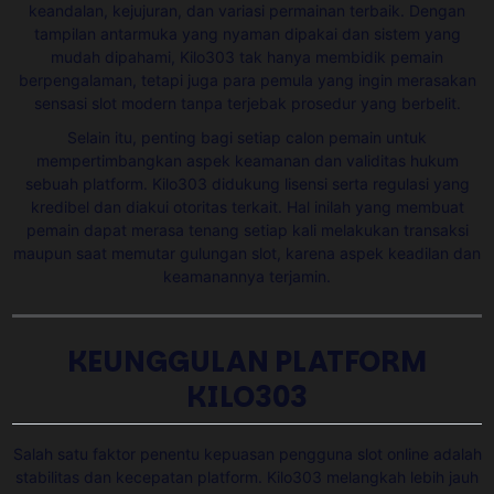
keandalan, kejujuran, dan variasi permainan terbaik. Dengan
tampilan antarmuka yang nyaman dipakai dan sistem yang
mudah dipahami, Kilo303 tak hanya membidik pemain
berpengalaman, tetapi juga para pemula yang ingin merasakan
sensasi slot modern tanpa terjebak prosedur yang berbelit.
Selain itu, penting bagi setiap calon pemain untuk
mempertimbangkan aspek keamanan dan validitas hukum
sebuah platform. Kilo303 didukung lisensi serta regulasi yang
kredibel dan diakui otoritas terkait. Hal inilah yang membuat
pemain dapat merasa tenang setiap kali melakukan transaksi
maupun saat memutar gulungan slot, karena aspek keadilan dan
keamanannya terjamin.
KEUNGGULAN PLATFORM
KILO303
Salah satu faktor penentu kepuasan pengguna slot online adalah
stabilitas dan kecepatan platform. Kilo303 melangkah lebih jauh