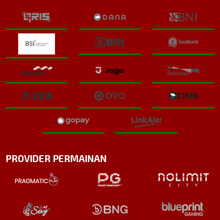
PROVIDER PERMAINAN