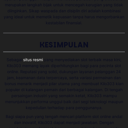
merupakan langkah bijak untuk mencegah kerugian yang tidak
diinginkan. Sikap waspada dan disiplin diri adalah kombinasi
yang ideal untuk memetik kepuasan tanpa harus mengorbankan
kestabilan finansial.
KESIMPULAN
Sebagai
situs resmi
yang menyediakan slot terbaik masa kini,
Kilo303 memang layak diperhitungkan bagi para pecinta slot
online. Reputasi yang solid, dukungan layanan pelanggan 24
jam, keamanan data terpercaya, serta variasi permainan dan
bonus menarik menjadi pilar utama yang membuat Kilo303 kian
populer di kalangan pemain dari berbagai kalangan. Di tengah
persaingan industri yang semakin ketat, Kilo303 mampu
menunjukkan performa unggul baik dari segi teknologi maupun
kepedulian terhadap para penggunanya.
Bagi siapa pun yang tengah mencari platform slot online andal
dan inovatif, Kilo303 dapat menjadi jawaban. Dengan