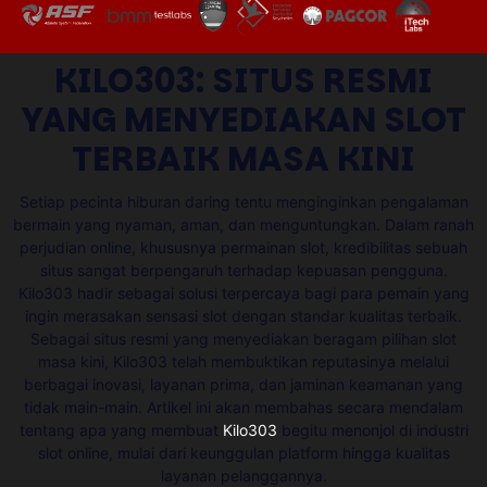
KILO303: SITUS RESMI
YANG MENYEDIAKAN SLOT
TERBAIK MASA KINI
Setiap pecinta hiburan daring tentu menginginkan pengalaman
bermain yang nyaman, aman, dan menguntungkan. Dalam ranah
perjudian online, khususnya permainan slot, kredibilitas sebuah
situs sangat berpengaruh terhadap kepuasan pengguna.
Kilo303 hadir sebagai solusi terpercaya bagi para pemain yang
ingin merasakan sensasi slot dengan standar kualitas terbaik.
Sebagai situs resmi yang menyediakan beragam pilihan slot
masa kini, Kilo303 telah membuktikan reputasinya melalui
berbagai inovasi, layanan prima, dan jaminan keamanan yang
tidak main-main. Artikel ini akan membahas secara mendalam
tentang apa yang membuat
Kilo303
begitu menonjol di industri
slot online, mulai dari keunggulan platform hingga kualitas
layanan pelanggannya.