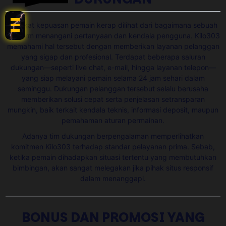
Tingkat kepuasan pemain kerap dilihat dari bagaimana sebuah
platform menangani pertanyaan dan kendala pengguna. Kilo303
memahami hal tersebut dengan memberikan layanan pelanggan
yang sigap dan profesional. Terdapat beberapa saluran
dukungan—seperti live chat, e-mail, hingga layanan telepon—
yang siap melayani pemain selama 24 jam sehari dalam
seminggu. Dukungan pelanggan tersebut selalu berusaha
memberikan solusi cepat serta penjelasan setransparan
mungkin, baik terkait kendala teknis, informasi deposit, maupun
pemahaman aturan permainan.
Adanya tim dukungan berpengalaman memperlihatkan
komitmen Kilo303 terhadap standar pelayanan prima. Sebab,
ketika pemain dihadapkan situasi tertentu yang membutuhkan
bimbingan, akan sangat melegakan jika pihak situs responsif
dalam menanggapi.
BONUS DAN PROMOSI YANG