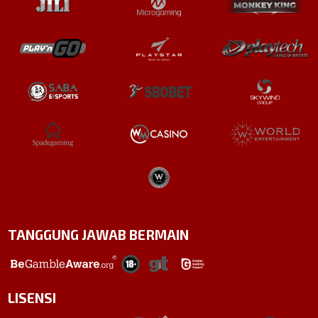
TANGGUNG JAWAB BERMAIN
LISENSI