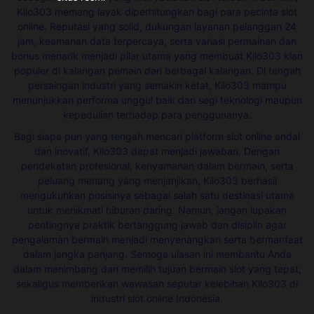
Kilo303 memang layak diperhitungkan bagi para pecinta slot
online. Reputasi yang solid, dukungan layanan pelanggan 24
jam, keamanan data terpercaya, serta variasi permainan dan
bonus menarik menjadi pilar utama yang membuat Kilo303 kian
populer di kalangan pemain dari berbagai kalangan. Di tengah
persaingan industri yang semakin ketat, Kilo303 mampu
menunjukkan performa unggul baik dari segi teknologi maupun
kepedulian terhadap para penggunanya.
Bagi siapa pun yang tengah mencari platform slot online andal
dan inovatif, Kilo303 dapat menjadi jawaban. Dengan
pendekatan profesional, kenyamanan dalam bermain, serta
peluang menang yang menjanjikan, Kilo303 berhasil
mengukuhkan posisinya sebagai salah satu destinasi utama
untuk menikmati hiburan daring. Namun, jangan lupakan
pentingnya praktik bertanggung jawab dan disiplin agar
pengalaman bermain menjadi menyenangkan serta bermanfaat
dalam jangka panjang. Semoga ulasan ini membantu Anda
dalam menimbang dan memilih tujuan bermain slot yang tepat,
sekaligus memberikan wawasan seputar kelebihan Kilo303 di
industri slot online Indonesia.