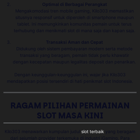
Optimal di Berbagai Perangkat
Mengakomodasi tren mobile gaming, Kilo303 memastikan
situsnya responsif untuk diperoleh di smartphone maupun
tablet. Ini memungkinkan komunitas pemain untuk terus
terhubung dan menikmati slot di mana saja dan kapan saja.
Transaksi Aman dan Cepat
Didukung oleh sistem pembayaran modern serta metode
transaksi yang beragam, pemain tidak perlu khawatir
dengan kecepatan maupun legalitas deposit dan penarikan.
Dengan keunggulan-keunggulan ini, wajar jika Kilo303
mendapatkan posisi tersendiri di hati penikmat slot Indonesia.
RAGAM PILIHAN PERMAINAN
SLOT MASA KINI
Kilo303 menawarkan kumpulan judul
slot terbaik
yang beragam
dari sejumlah provider terkemuka di industri iGaming. Para