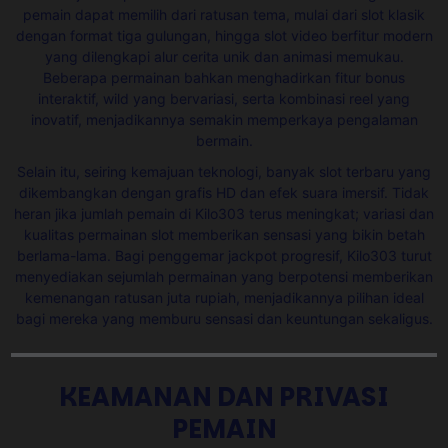
pemain dapat memilih dari ratusan tema, mulai dari slot klasik
dengan format tiga gulungan, hingga slot video berfitur modern
yang dilengkapi alur cerita unik dan animasi memukau.
Beberapa permainan bahkan menghadirkan fitur bonus
interaktif, wild yang bervariasi, serta kombinasi reel yang
inovatif, menjadikannya semakin memperkaya pengalaman
bermain.
Selain itu, seiring kemajuan teknologi, banyak slot terbaru yang
dikembangkan dengan grafis HD dan efek suara imersif. Tidak
heran jika jumlah pemain di Kilo303 terus meningkat; variasi dan
kualitas permainan slot memberikan sensasi yang bikin betah
berlama-lama. Bagi penggemar jackpot progresif, Kilo303 turut
menyediakan sejumlah permainan yang berpotensi memberikan
kemenangan ratusan juta rupiah, menjadikannya pilihan ideal
bagi mereka yang memburu sensasi dan keuntungan sekaligus.
KEAMANAN DAN PRIVASI
PEMAIN