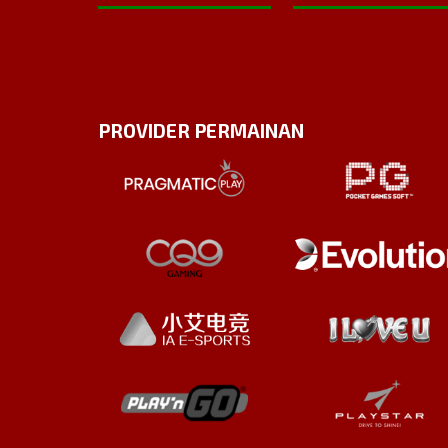
PROVIDER PERMAINAN