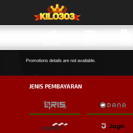
BERANDA
SLOTS
CASINO
Promotions details are not available.
JENIS PEMBAYARAN