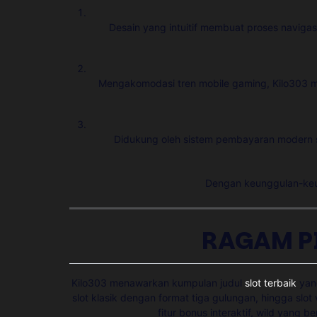
Desain yang intuitif membuat proses navigas
Mengakomodasi tren mobile gaming, Kilo303 me
Didukung oleh sistem pembayaran modern s
Dengan keunggulan-keung
RAGAM PI
Kilo303 menawarkan kumpulan judul
slot terbaik
yang
slot klasik dengan format tiga gulungan, hingga sl
fitur bonus interaktif, wild yang