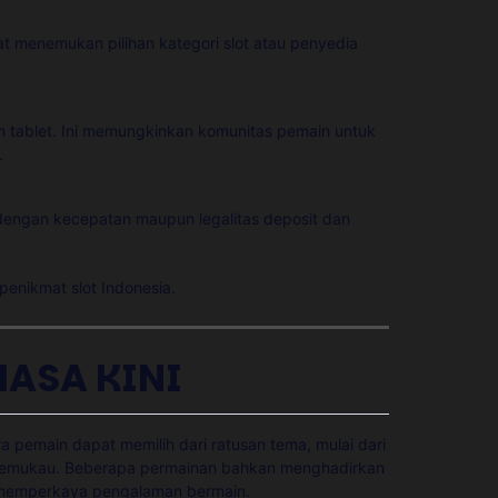
at menemukan pilihan kategori slot atau penyedia
n tablet. Ini memungkinkan komunitas pemain untuk
.
dengan kecepatan maupun legalitas deposit dan
penikmat slot Indonesia.
MASA KINI
a pemain dapat memilih dari ratusan tema, mulai dari
asi memukau. Beberapa permainan bahkan menghadirkan
kin memperkaya pengalaman bermain.