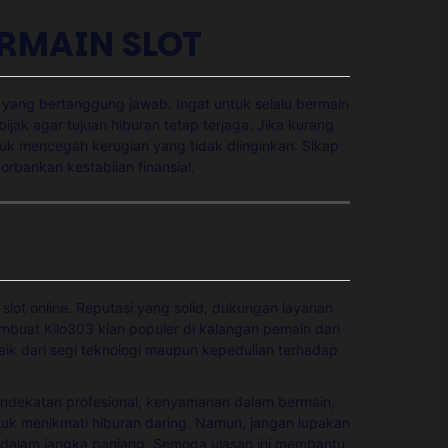
RMAIN SLOT
yang bertanggung jawab. Ingat untuk selalu bermain
jak agar tujuan hiburan tetap terjaga. Jika kurang
k mencegah kerugian yang tidak diinginkan. Sikap
rbankan kestabilan finansial.
lot online. Reputasi yang solid, dukungan layanan
mbuat Kilo303 kian populer di kalangan pemain dari
ik dari segi teknologi maupun kepedulian terhadap
pendekatan profesional, kenyamanan dalam bermain,
tuk menikmati hiburan daring. Namun, jangan lupakan
 dalam jangka panjang. Semoga ulasan ini membantu