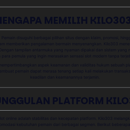
ENGAPA MEMILIH KILO30
etat. Pemain disuguhi berbagai pilihan situs dengan klaim, promosi, 
lam memberikan pengalaman bermain menyenangkan. Kilo303 menemp
ik. Dengan tampilan antarmuka yang nyaman dipakai dan sistem yang
 para pemula yang ingin merasakan sensasi slot modern tanpa terje
k mempertimbangkan aspek keamanan dan validitas hukum sebuah plat
ang membuat pemain dapat merasa tenang setiap kali melakukan transa
keadilan dan keamanannya terjamin.
UNGGULAN PLATFORM KILO
ot online adalah stabilitas dan kecepatan platform. Kilo303 melan
modasi kebutuhan pemain dari berbagai segmen. Berikut beberapa