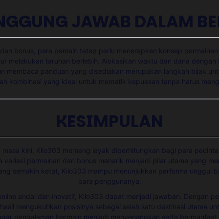
ANGGUNG JAWAB DALAM BE
dan bonus, para pemain tetap perlu menerapkan konsep permainan 
ur melakukan taruhan berlebih. Alokasikan waktu dan dana dengan bi
un membaca panduan yang disediakan merupakan langkah bijak untu
alah kombinasi yang ideal untuk memetik kepuasan tanpa harus mengo
KESIMPULAN
masa kini, Kilo303 memang layak diperhitungkan bagi para pecinta s
 variasi permainan dan bonus menarik menjadi pilar utama yang me
 yang semakin ketat, Kilo303 mampu menunjukkan performa unggul ba
para penggunanya.
 online andal dan inovatif, Kilo303 dapat menjadi jawaban. Dengan 
hasil mengukuhkan posisinya sebagai salah satu destinasi utama un
n agar pengalaman bermain menjadi menyenangkan serta bermanfaat