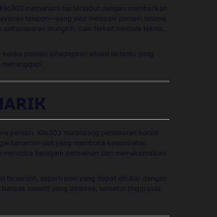
. Kilo303 memahami hal tersebut dengan memberikan
a layanan telepon—yang siap melayani pemain selama
setransparan mungkin, baik terkait kendala teknis,
etika pemain dihadapkan situasi tertentu yang
m menanggapi.
NARIK
para pemain. Kilo303 merancang penawaran bonus
bagai turnamen slot yang membuka kesempatan
tah mencoba beragam permainan dan memaksimalkan
i tersendiri, seperti poin yang dapat ditukar dengan
anyak benefit yang diterima, semakin tinggi pula