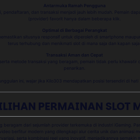
Antarmuka Ramah Pengguna
i, pendaftaran, dan transaksi menjadi jauh lebih mudah. Pemain dap
(provider) favorit hanya dalam beberapa klik.
Optimal di Berbagai Perangkat
mastikan situsnya responsif untuk diperoleh di smartphone maupu
terus terhubung dan menikmati slot di mana saja dan kapan saja
Transaksi Aman dan Cepat
erta metode transaksi yang beragam, pemain tidak perlu khawatir 
penarikan.
gulan ini, wajar jika Kilo303 mendapatkan posisi tersendiri di hati 
LIHAN PERMAINAN SLOT 
 beragam dari sejumlah provider terkemuka di industri iGaming. Par
ot video berfitur modern yang dilengkapi alur cerita unik dan anim
 bervariasi, serta kombinasi reel yang inovatif, menjadikannya sema