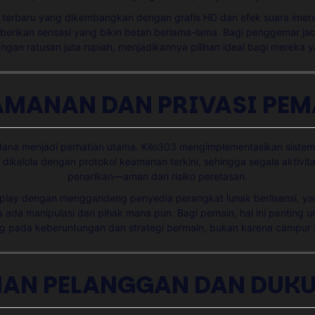
ot terbaru yang dikembangkan dengan grafis HD dan efek suara imersi
mberikan sensasi yang bikin betah berlama-lama. Bagi penggemar jac
an ratusan juta rupiah, menjadikannya pilihan ideal bagi mereka 
AMANAN DAN PRIVASI PEM
 dana menjadi perhatian utama. Kilo303 mengimplementasikan sistem 
ni dikelola dengan protokol keamanan terkini, sehingga segala aktiv
penarikan—aman dari risiko peretasan.
r play dengan menggandeng penyedia perangkat lunak berlisensi, yan
 ada manipulasi dari pihak mana pun. Bagi pemain, hal ini pentin
g pada keberuntungan dan strategi bermain, bukan karena campur 
NAN PELANGGAN DAN DUK