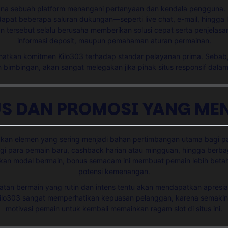
mana sebuah platform menangani pertanyaan dan kendala pengguna
dapat beberapa saluran dukungan—seperti live chat, e-mail, hingg
tersebut selalu berusaha memberikan solusi cepat serta penjelasan 
informasi deposit, maupun pemahaman aturan permainan.
tkan komitmen Kilo303 terhadap standar pelayanan prima. Sebab, k
bimbingan, akan sangat melegakan jika pihak situs responsif dala
S DAN PROMOSI YANG ME
akan elemen yang sering menjadi bahan pertimbangan utama bagi 
agi para pemain baru, cashback harian atau mingguan, hingga ber
atkan modal bermain, bonus semacam ini membuat pemain lebih be
potensi kemenangan.
iatan bermain yang rutin dan intens tentu akan mendapatkan apresias
ilo303 sangat memperhatikan kepuasan pelanggan, karena semakin b
motivasi pemain untuk kembali memainkan ragam slot di situs ini.