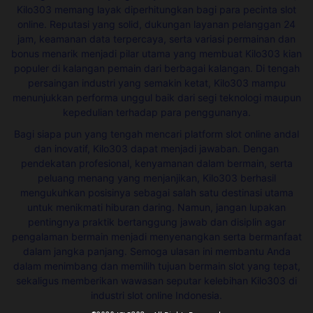
Kilo303 memang layak diperhitungkan bagi para pecinta slot
online. Reputasi yang solid, dukungan layanan pelanggan 24
jam, keamanan data terpercaya, serta variasi permainan dan
bonus menarik menjadi pilar utama yang membuat Kilo303 kian
populer di kalangan pemain dari berbagai kalangan. Di tengah
persaingan industri yang semakin ketat, Kilo303 mampu
menunjukkan performa unggul baik dari segi teknologi maupun
kepedulian terhadap para penggunanya.
Bagi siapa pun yang tengah mencari platform slot online andal
dan inovatif, Kilo303 dapat menjadi jawaban. Dengan
pendekatan profesional, kenyamanan dalam bermain, serta
peluang menang yang menjanjikan, Kilo303 berhasil
mengukuhkan posisinya sebagai salah satu destinasi utama
untuk menikmati hiburan daring. Namun, jangan lupakan
pentingnya praktik bertanggung jawab dan disiplin agar
pengalaman bermain menjadi menyenangkan serta bermanfaat
dalam jangka panjang. Semoga ulasan ini membantu Anda
dalam menimbang dan memilih tujuan bermain slot yang tepat,
sekaligus memberikan wawasan seputar kelebihan Kilo303 di
industri slot online Indonesia.