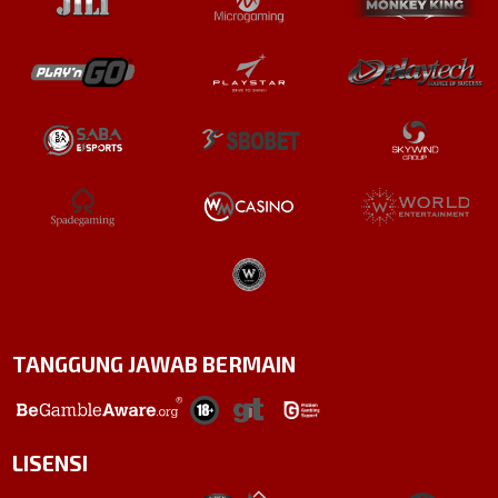
TANGGUNG JAWAB BERMAIN
LISENSI