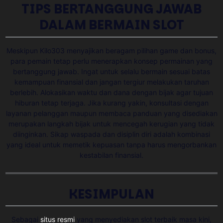
TIPS BERTANGGUNG JAWAB
DALAM BERMAIN SLOT
Meskipun Kilo303 menyajikan beragam pilihan game dan bonus,
para pemain tetap perlu menerapkan konsep permainan yang
bertanggung jawab. Ingat untuk selalu bermain sesuai batas
kemampuan finansial dan jangan tergiur melakukan taruhan
berlebih. Alokasikan waktu dan dana dengan bijak agar tujuan
hiburan tetap terjaga. Jika kurang yakin, konsultasi dengan
layanan pelanggan maupun membaca panduan yang disediakan
merupakan langkah bijak untuk mencegah kerugian yang tidak
diinginkan. Sikap waspada dan disiplin diri adalah kombinasi
yang ideal untuk memetik kepuasan tanpa harus mengorbankan
kestabilan finansial.
KESIMPULAN
Sebagai
situs resmi
yang menyediakan slot terbaik masa kini,