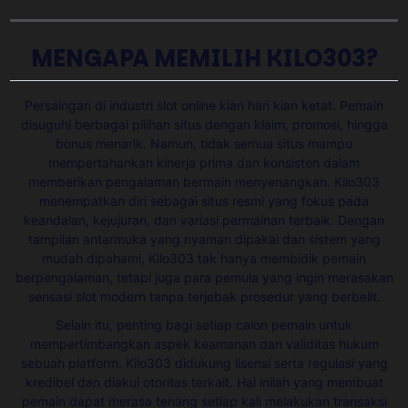
MENGAPA MEMILIH KILO303?
Persaingan di industri slot online kian hari kian ketat. Pemain
disuguhi berbagai pilihan situs dengan klaim, promosi, hingga
bonus menarik. Namun, tidak semua situs mampu
mempertahankan kinerja prima dan konsisten dalam
memberikan pengalaman bermain menyenangkan. Kilo303
menempatkan diri sebagai situs resmi yang fokus pada
keandalan, kejujuran, dan variasi permainan terbaik. Dengan
tampilan antarmuka yang nyaman dipakai dan sistem yang
mudah dipahami, Kilo303 tak hanya membidik pemain
berpengalaman, tetapi juga para pemula yang ingin merasakan
sensasi slot modern tanpa terjebak prosedur yang berbelit.
Selain itu, penting bagi setiap calon pemain untuk
mempertimbangkan aspek keamanan dan validitas hukum
sebuah platform. Kilo303 didukung lisensi serta regulasi yang
kredibel dan diakui otoritas terkait. Hal inilah yang membuat
pemain dapat merasa tenang setiap kali melakukan transaksi