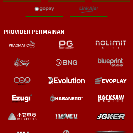
PROVIDER PERMAINAN