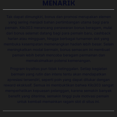
MENARIK
Tak dapat dimungkiri, bonus dan promosi merupakan elemen
yang sering menjadi bahan pertimbangan utama bagi para
pemain. Kilo303 merancang penawaran bonus beragam, mulai
dari bonus selamat datang bagi para pemain baru, cashback
harian atau mingguan, hingga berbagai turnamen slot yang
membuka kesempatan memenangkan hadiah lebih besar. Selain
meningkatkan modal bermain, bonus semacam ini membuat
pemain lebih betah mencoba beragam permainan dan
memaksimalkan potensi kemenangan.
Program loyalitas pun tidak ketinggalan. Setiap kegiatan
bermain yang rutin dan intens tentu akan mendapatkan
apresiasi tersendiri, seperti poin yang dapat ditukar dengan
reward eksklusif. Semua ini membuktikan bahwa Kilo303 sangat
memperhatikan kepuasan pelanggan, karena semakin banyak
benefit yang diterima, semakin tinggi pula motivasi pemain
untuk kembali memainkan ragam slot di situs ini.