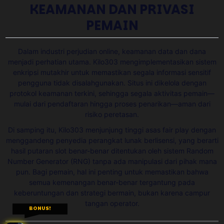
KEAMANAN DAN PRIVASI
PEMAIN
Dalam industri perjudian online, keamanan data dan dana
menjadi perhatian utama. Kilo303 mengimplementasikan sistem
enkripsi mutakhir untuk memastikan segala informasi sensitif
pengguna tidak disalahgunakan. Situs ini dikelola dengan
protokol keamanan terkini, sehingga segala aktivitas pemain—
mulai dari pendaftaran hingga proses penarikan—aman dari
risiko peretasan.
Di samping itu, Kilo303 menjunjung tinggi asas fair play dengan
menggandeng penyedia perangkat lunak berlisensi, yang berarti
hasil putaran slot benar-benar ditentukan oleh sistem Random
Number Generator (RNG) tanpa ada manipulasi dari pihak mana
pun. Bagi pemain, hal ini penting untuk memastikan bahwa
semua kemenangan benar-benar tergantung pada
keberuntungan dan strategi bermain, bukan karena campur
tangan operator.
BONUS!