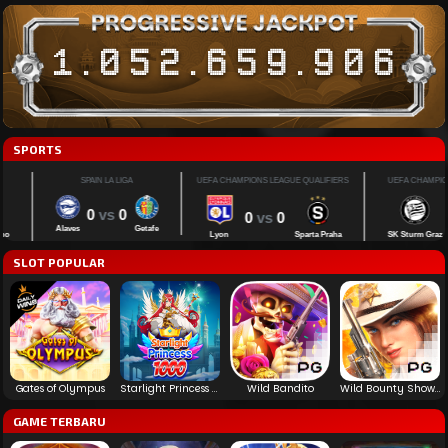
1
.
0
5
2
.
6
5
9
.
9
1
4
SPORTS
SPAIN LA LIGA
UEFA CHAMPIONS LEAGUE QUALIFIERS
UEFA CHAMPIONS L
0
vs
0
0
vs
0
0
Alaves
Getafe
Lyon
Sparta Praha
SK Sturm Graz
SLOT POPULAR
Gates of Olympus
Starlight Princess 1000
Wild Bandito
Wild Bounty Showdown
GAME TERBARU