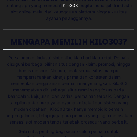
tentang apa yang membuat
Kilo303
begitu menonjol di industri
slot online, mulai dari keunggulan platform hingga kualitas
layanan pelanggannya.
MENGAPA MEMILIH KILO303?
Persaingan di industri slot online kian hari kian ketat. Pemain
disuguhi berbagai pilihan situs dengan klaim, promosi, hingga
bonus menarik. Namun, tidak semua situs mampu
mempertahankan kinerja prima dan konsisten dalam
memberikan pengalaman bermain menyenangkan. Kilo303
menempatkan diri sebagai situs resmi yang fokus pada
keandalan, kejujuran, dan variasi permainan terbaik. Dengan
tampilan antarmuka yang nyaman dipakai dan sistem yang
mudah dipahami, Kilo303 tak hanya membidik pemain
berpengalaman, tetapi juga para pemula yang ingin merasakan
sensasi slot modern tanpa terjebak prosedur yang berbelit.
Selain itu, penting bagi setiap calon pemain untuk